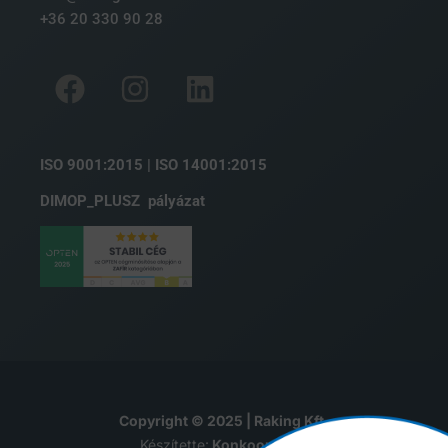
+36 20 330 90 28
ISO 9001:2015 | ISO 14001:2015
DIMOP_PLUSZ pályázat
Copyright © 2025 | Raking Kft.
Készítette:
Konkoord Kft.