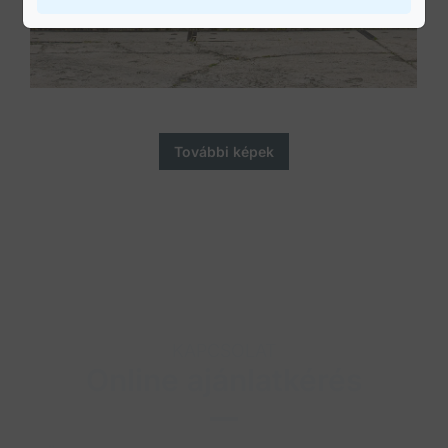
További képek
KAPCSOLAT
Online ajánlatkérés