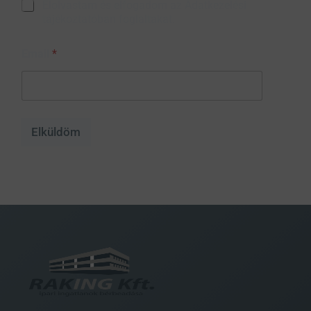
Elolvastam és elfogadom az
Adatkezelési
tájékoztatóban
foglaltakat.
Email
*
Elküldöm